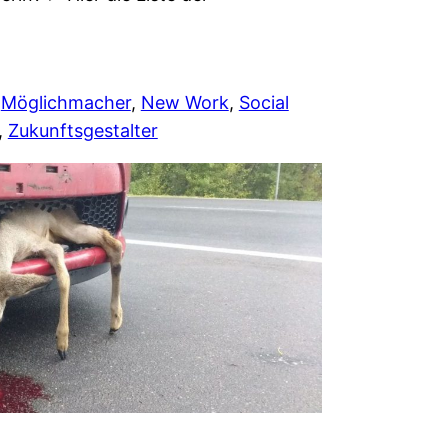
 
Möglichmacher
, 
New Work
, 
Social
, 
Zukunftsgestalter