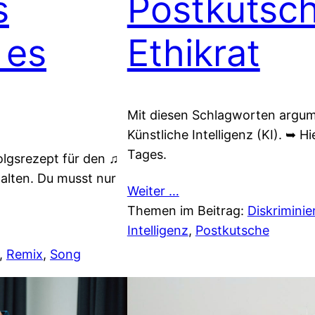
s
Postkutsch
 es
Ethikrat
Mit diesen Schlagworten argume
Künstliche Intelligenz (KI). ➥ H
Tages.
olgsrezept für den ♫
halten. Du musst nur
Weiter …
Themen im Beitrag:
Diskriminie
Intelligenz
, 
Postkutsche
, 
Remix
, 
Song