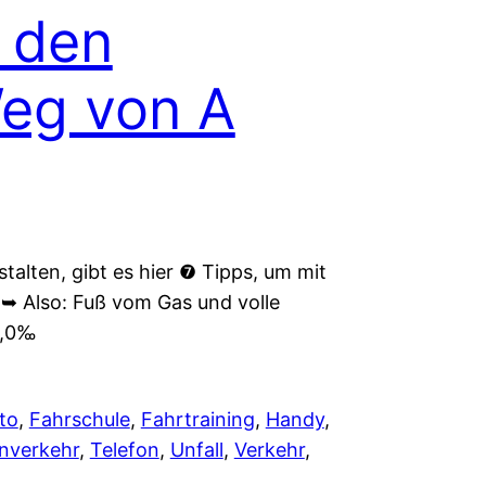
r den
Weg von A
talten, gibt es hier ❼ Tipps, um mit
 Also: Fuß vom Gas und volle
0,0‰
to
, 
Fahrschule
, 
Fahrtraining
, 
Handy
, 
nverkehr
, 
Telefon
, 
Unfall
, 
Verkehr
, 