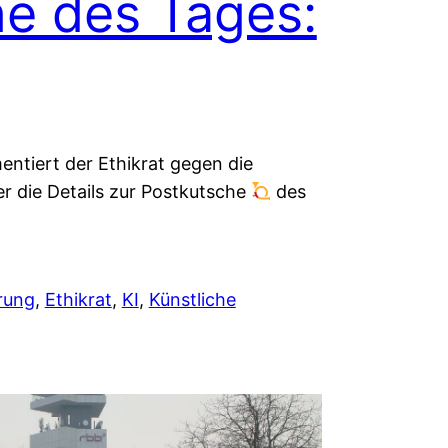
e des Tages:
ntiert der Ethikrat gegen die
ier die Details zur Postkutsche
des
rung
, 
Ethikrat
, 
KI
, 
Künstliche