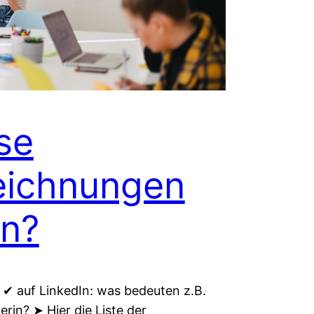
se
eichnungen
In?
✔ auf LinkedIn: was bedeuten z.B.
in? ➤ Hier die Liste der