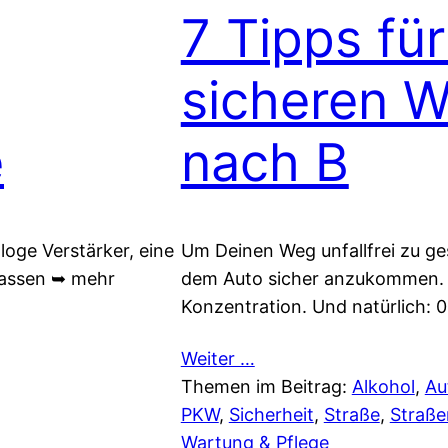
7 Tipps fü
sicheren 
e
nach B
loge Verstärker, eine
Um Deinen Weg unfallfrei zu ges
lassen ➥ mehr
dem Auto sicher anzukommen. ➥
Konzentration. Und natürlich: 
Weiter …
Themen im Beitrag:
Alkohol
, 
Au
PKW
, 
Sicherheit
, 
Straße
, 
Straße
Wartung & Pflege