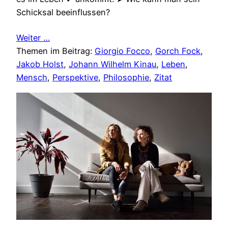
Schicksal beeinflussen?
Weiter …
Themen im Beitrag:
Giorgio Focco
, 
Gorch Fock
, 
Jakob Holst
, 
Johann Wilhelm Kinau
, 
Leben
, 
Mensch
, 
Perspektive
, 
Philosophie
, 
Zitat