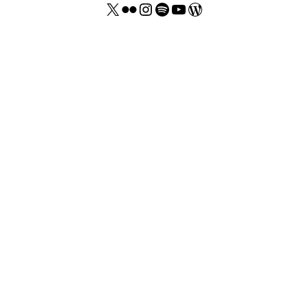
X
Flickr
Instagram
Spotify
YouTube Thomas Kohler
Wordpress Website