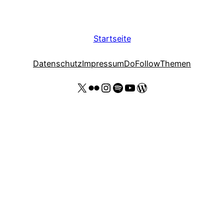
Startseite
Datenschutz
Impressum
DoFollow
Themen
X
Flickr
Instagram
Spotify
YouTube Thomas Kohler
Wordpress Website