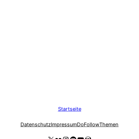
Startseite
Datenschutz
Impressum
DoFollow
Themen
X
Flickr
Instagram
Spotify
YouTube Thomas Kohler
Wordpress Website