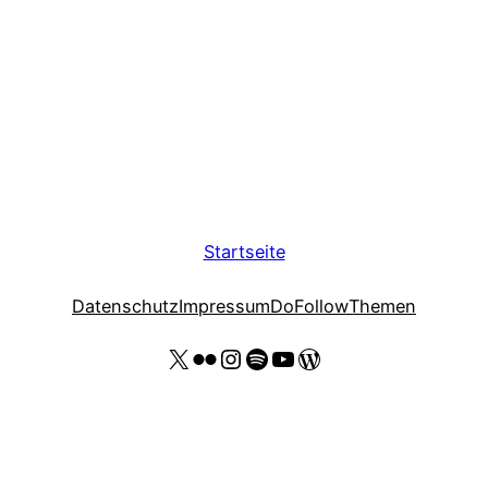
Startseite
Datenschutz
Impressum
DoFollow
Themen
X
Flickr
Instagram
Spotify
YouTube Thomas Kohler
Wordpress Website