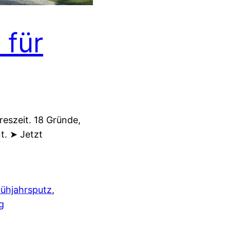
 für
reszeit. 18 Gründe,
t. ➤ Jetzt
rühjahrsputz
, 
g