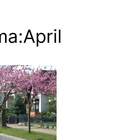
ma:
April