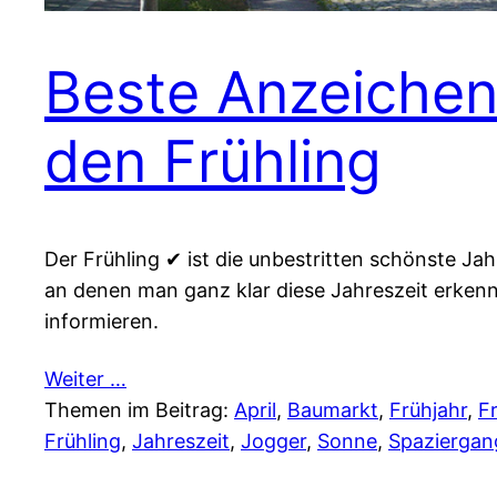
Beste Anzeichen
den Frühling
Der Frühling ✔ ist die unbestritten schönste Jah
an denen man ganz klar diese Jahreszeit erkenn
informieren.
Weiter …
Themen im Beitrag:
April
, 
Baumarkt
, 
Frühjahr
, 
F
Frühling
, 
Jahreszeit
, 
Jogger
, 
Sonne
, 
Spaziergan