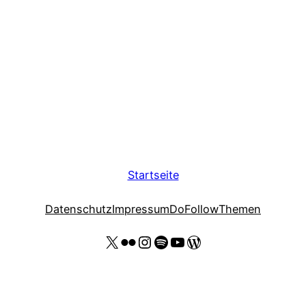
Startseite
Datenschutz
Impressum
DoFollow
Themen
X
Flickr
Instagram
Spotify
YouTube Thomas Kohler
Wordpress Website