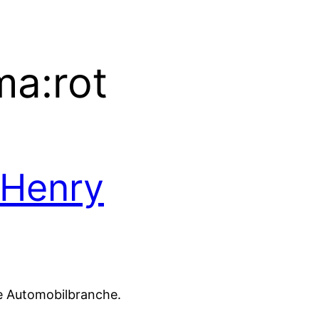
ma:
rot
 Henry
ie Automobilbranche.