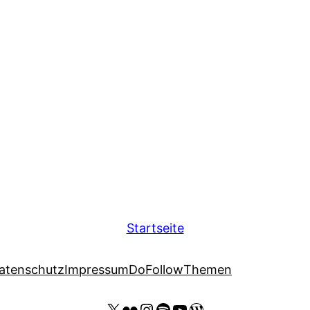
Startseite
atenschutz
Impressum
DoFollow
Themen
X
Flickr
Instagram
Spotify
YouTube Thomas Kohler
Wordpress Website