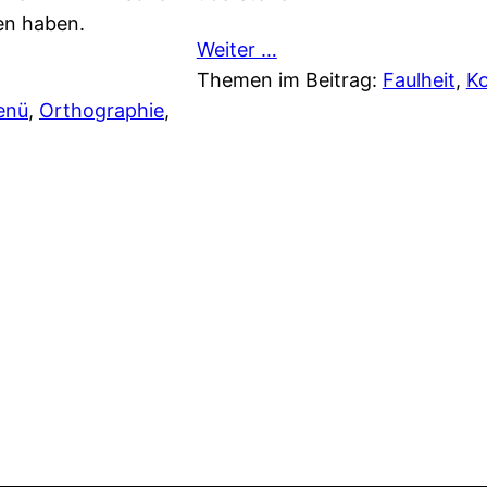
en haben.
Weiter …
Themen im Beitrag:
Faulheit
, 
K
enü
, 
Orthographie
, 