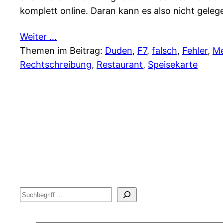
komplett online. Daran kann es also nicht geleg
Weiter …
Themen im Beitrag:
Duden
, 
F7
, 
falsch
, 
Fehler
, 
M
Rechtschreibung
, 
Restaurant
, 
Speisekarte
Suche