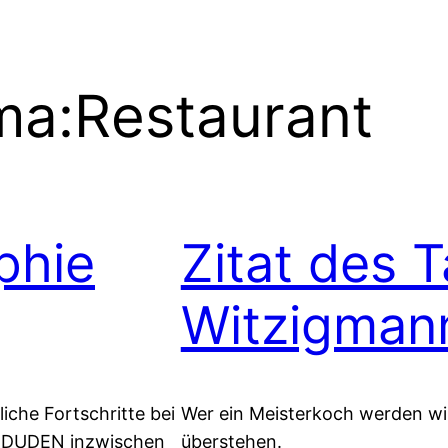
ma:
Restaurant
phie
Zitat des 
Witzigman
iche Fortschritte bei
Wer ein Meisterkoch werden wil
er DUDEN inzwischen
überstehen.