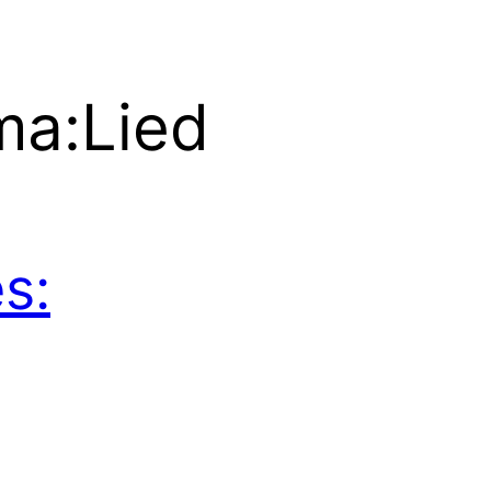
ma:
Lied
s: