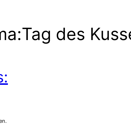
ma:
Tag des Kuss
s:
en.