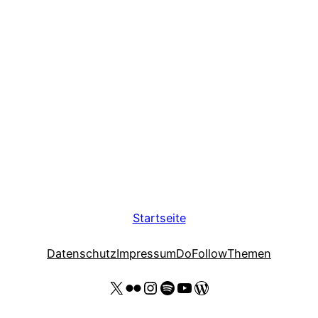
Startseite
Datenschutz
Impressum
DoFollow
Themen
X
Flickr
Instagram
Spotify
YouTube Thomas Kohler
Wordpress Website