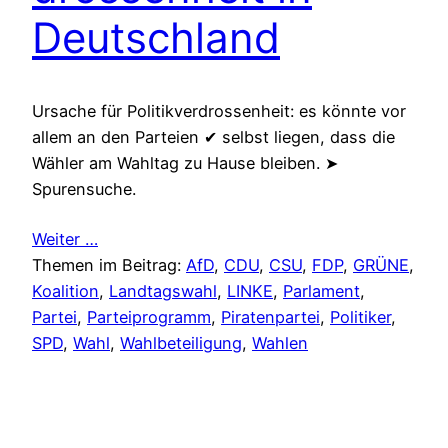
Deutschland
Ursache für Politikverdrossenheit: es könnte vor
allem an den Parteien ✔ selbst liegen, dass die
Wähler am Wahltag zu Hause bleiben. ➤
Spurensuche.
Weiter …
Themen im Beitrag:
AfD
, 
CDU
, 
CSU
, 
FDP
, 
GRÜNE
, 
Koalition
, 
Landtagswahl
, 
LINKE
, 
Parlament
, 
Partei
, 
Parteiprogramm
, 
Piratenpartei
, 
Politiker
, 
SPD
, 
Wahl
, 
Wahlbeteiligung
, 
Wahlen