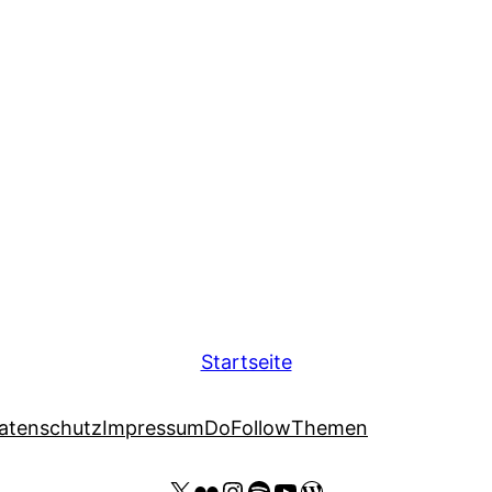
Startseite
atenschutz
Impressum
DoFollow
Themen
X
Flickr
Instagram
Spotify
YouTube Thomas Kohler
Wordpress Website