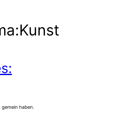
ma:
Kunst
s:
ch gemein haben.