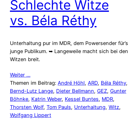
Schlechte Witze
vs. Béla Réthy
Unterhaltung pur im MDR, dem Powersender für’s
junge Publikum. ➥ Langeweile macht sich bei den
Witzen breit.
Weiter …
Themen im Beitrag:
André Höhl
, 
ARD
, 
Béla Réthy
, 
Bernd-Lutz Lange
, 
Dieter Bellmann
, 
GEZ
, 
Gunter
Böhnke
, 
Katrin Weber
, 
Kessel Buntes
, 
MDR
, 
Thorsten Wolf
, 
Tom Pauls
, 
Unterhaltung
, 
Witz
, 
Wolfgang Lippert