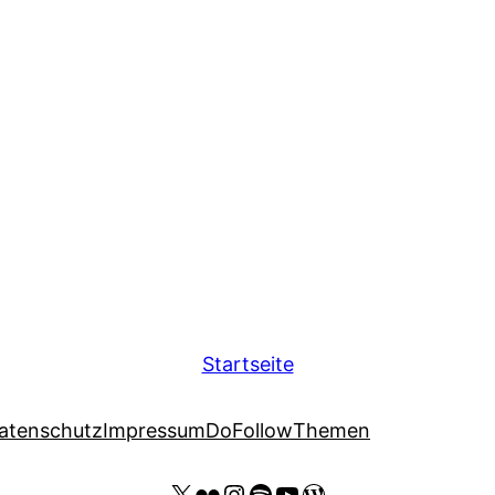
Startseite
atenschutz
Impressum
DoFollow
Themen
X
Flickr
Instagram
Spotify
YouTube Thomas Kohler
Wordpress Website