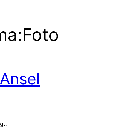
ma:
Foto
 Ansel
gt.