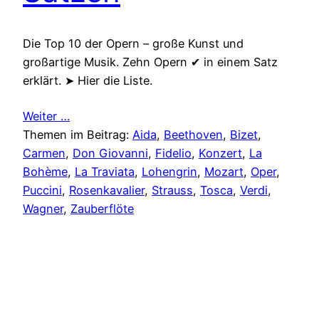
Die Top 10 der Opern – große Kunst und
großartige Musik. Zehn Opern ✔ in einem Satz
erklärt. ➤ Hier die Liste.
Weiter …
Themen im Beitrag:
Aida
, 
Beethoven
, 
Bizet
, 
Carmen
, 
Don Giovanni
, 
Fidelio
, 
Konzert
, 
La
Bohème
, 
La Traviata
, 
Lohengrin
, 
Mozart
, 
Oper
, 
Puccini
, 
Rosenkavalier
, 
Strauss
, 
Tosca
, 
Verdi
, 
Wagner
, 
Zauberflöte