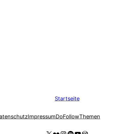
Startseite
atenschutz
Impressum
DoFollow
Themen
X
Flickr
Instagram
Spotify
YouTube Thomas Kohler
Wordpress Website