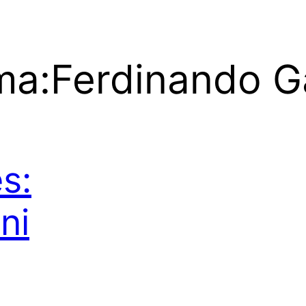
ma:
Ferdinando Ga
s:
ni