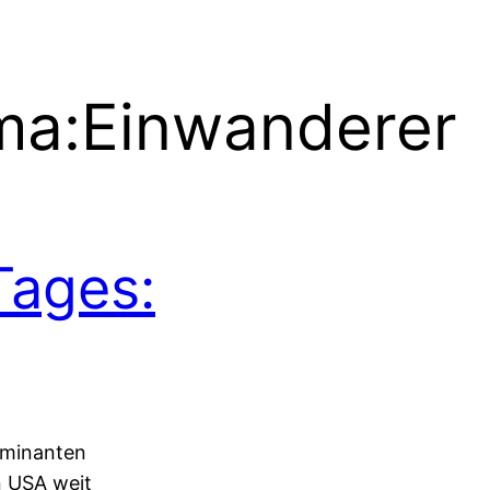
ma:
Einwanderer
Tages:
ominanten
n USA weit